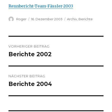
Rennbericht-Team-Fässler-2003
Autor
Veröffentlicht
Kategorien
Roger
16. Dezember 2003
Archiv
,
Berichte
am
Beitrags-
VORHERIGER BEITRAG
Navigation
Berichte 2002
Vorheriger
Beitrag:
NÄCHSTER BEITRAG
Berichte 2004
Nächster
Beitrag: