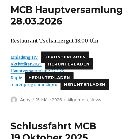
MCB Hauptversamlung
28.03.2026
Restaurant Tscharnergut 18:00 Uhr
Einladung HV
HERUNTERLADEN
Aktivitäten2025
HERUNTERLADEN
Hauptversammlung 22.3.25 –
Kopie
HERUNTERLADEN
tourenprogramm26pro
HERUNTERLADEN
Autor
Veröffentlicht
Kategorien
Andy
15. März 2026
Allgemein
,
News
am
Schlussfahrt MCB
19.Oktober 2025