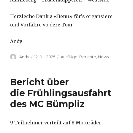
Herzleche Dank a «Benu» för’s organsiere
ond Vorfahre vo dere Tour
Andy
Autor
Veröffentlicht
Kategorien
Andy
12. Juli 2025
Ausflüge
,
Berichte
,
News
am
Bericht über
die Frühlingsausfahrt
des MC Bümpliz
9 Teilnehmer verteilt auf 8 Motoräder