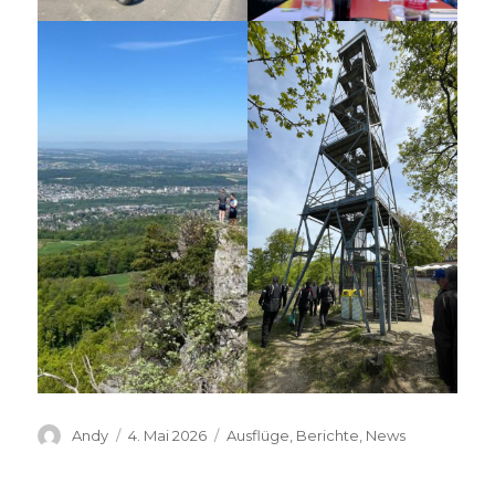
Autor
Veröffentlicht
Kategorien
Andy
4. Mai 2026
Ausflüge
,
Berichte
,
News
am