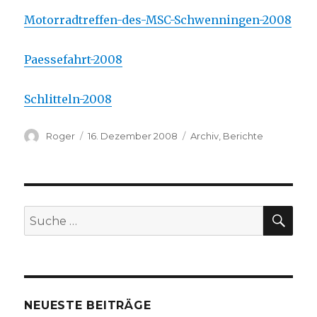
Motorradtreffen-des-MSC-Schwenningen-2008
Paessefahrt-2008
Schlitteln-2008
Autor
Veröffentlicht
Kategorien
Roger
16. Dezember 2008
Archiv
,
Berichte
am
SUC
Suche
nach:
NEUESTE BEITRÄGE