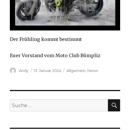
Der Frühling kommt bestimmt
Euer Vorstand vom Moto Club Bümpliz
Autor
Veröffentlicht
Kategorien
Andy
13. Januar 2024
Allgemein
,
News
am
SUC
Suche
nach: