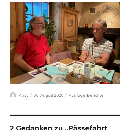
Autor
Veröffentlicht
Kategorien
Andy
30. August 2020
Ausflüge
,
Berichte
am
2 Gedanken zu „Pässefahrt