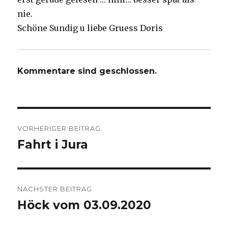
nie.
Schöne Sundig u liebe Gruess Doris
Kommentare sind geschlossen.
Beitrags-
VORHERIGER BEITRAG
Navigation
Fahrt i Jura
Vorheriger
Beitrag:
NÄCHSTER BEITRAG
Höck vom 03.09.2020
Nächster
Beitrag: