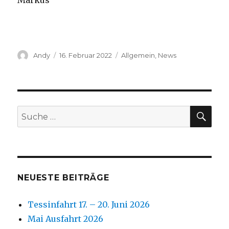
Markus
Autor
Veröffentlicht
Kategorien
Andy
16. Februar 2022
Allgemein
,
News
am
SUC
Suche
nach:
NEUESTE BEITRÄGE
Tessinfahrt 17. – 20. Juni 2026
Mai Ausfahrt 2026